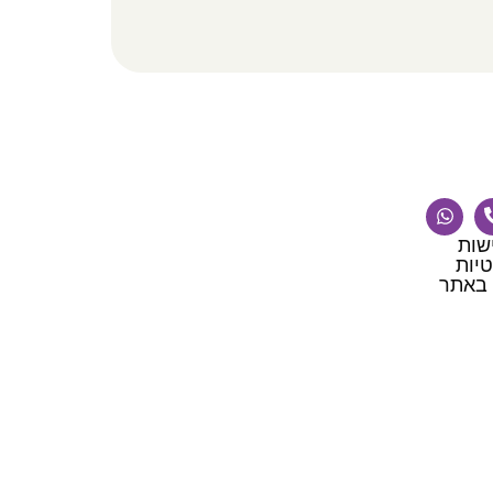
שות
יות
 באתר